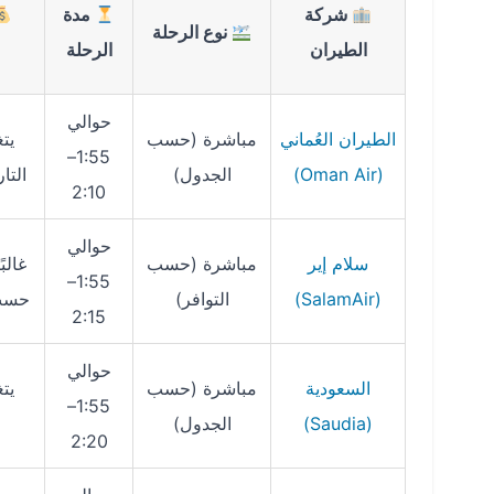
شركة
مدة
نوع الرحلة
الطيران
الرحلة
حوالي
الطيران العُماني
مباشرة (حسب
يت
1:55–
(Oman Air)
الجدول)
التا
2:10
حوالي
سلام إير
مباشرة (حسب
غالبً
1:55–
(SalamAir)
التوافر)
حسب
2:15
حوالي
السعودية
مباشرة (حسب
يت
1:55–
(Saudia)
الجدول)
2:20