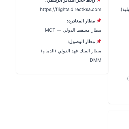
رابط حجز التذاكر الرسمي:
https://flights.directksa.com
مطار المغادرة:
مطار مسقط الدولي — MCT
مطار الوصول:
مطار الملك فهد الدولي (الدمام) —
DMM
رحلات غير مباشرة محتملة عبر: طيران الإمارات (Dubai)، الاتحاد (Abu Dhabi)، طيران الخليج (Bahrain)، فلاي دبي (Dubai)