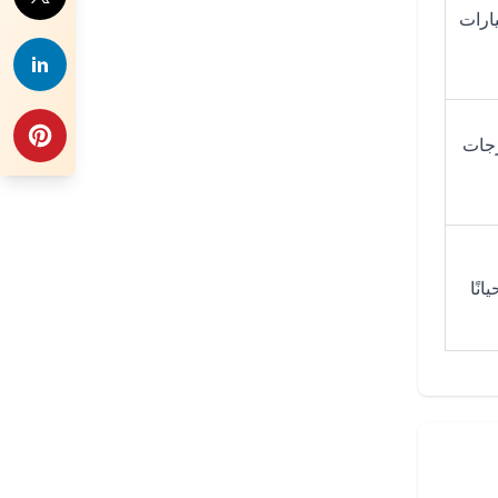
ارات
رجات
نًا