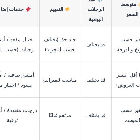
متوسط
الرحلات
التقييم
خدمات إضاف
السعر
اليومية
غير حسب
جيد جدًا (يختلف
اختيار مقعد / أمت
قد يختلف
ريخ والدرجة
حسب التجربة)
وجبات (حسب الف
ا أقل (يتغير
أمتعة إضافية / أو
قد يختلف
مناسب للميزانية
 العروض)
صعود / اختيار م
غير حسب
درجات متعددة / أم
قد يختلف
مرتفع غالبًا
الموسم
ترقية