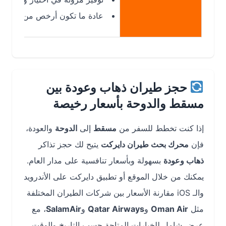
عادة ما تكون أرخص من الرحلات المبا
حجز طيران ذهاب وعودة بين
مسقط والدوحة بأسعار رخيصة
إذا كنت تخطط للسفر من
مسقط
إلى
الدوحة
والعودة،
فإن
محرك بحث طيران دايركت
يتيح لك حجز تذاكر
ذهاب وعودة
بسهولة وبأسعار تنافسية على مدار العام.
يمكنك من خلال الموقع أو تطبيق دايركت على الأندرويد
والـ iOS مقارنة الأسعار بين شركات الطيران المختلفة
مثل
Oman Air
و
Qatar Airways
و
SalamAir
، مع
عرض شامل للخيارات المتاحة حسب التاريخ والوقت