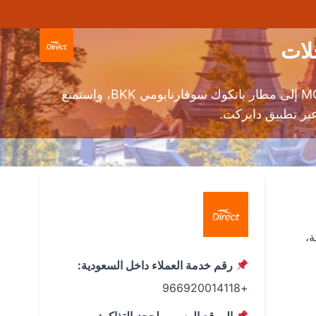
حجز طيران من مسقط إلى بانكوك عبر محرك بحث طيران دايركت. قارن أسعار الرحلات من مطار مسقط الدولي MCT إلى مطار بانكوك سوفارنابومي BKK، واستمتع
ر تطبيق دايركت.
ة،
رقم خدمة العملاء داخل السعودية:
+966920014118