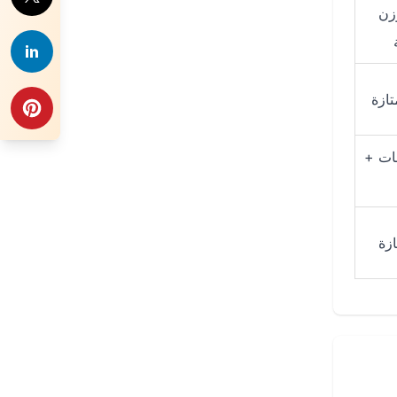
زن
ازة
ات +
زة