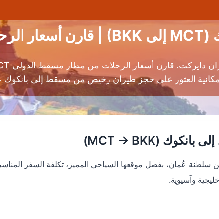
حلات
انية العثور على حجز طيران رخيص من مسقط إلى بانكوك عب
وك (MCT → BKK)
ن سلطنة عُمان، بفضل موقعها السياحي المميز، تكلفة السفر المناسب
يجية وآسيوية.