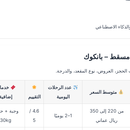
الذكاء الاصطناعي
مسقط – بانكوك
لحجز، العروض، نوع المقعد، والدرجة.
عدد الرحلات
خدما
متوسط السعر
اليومية
التقييم
إضافية
من 220 إلى 350
4.6 /
وجبة + حق
1–2 يوميًا
ريال عماني
5
30kg