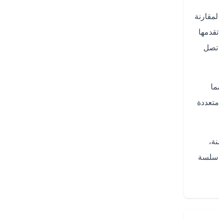
مقارنة
قدمها
 تصل
ما
متعددة
ة،
 سلسة