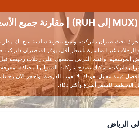
حة
ك بحث طيران دايركت، وتمتع بتجربة سلسة تتيح لك مقارنة ج
لرحلات غير المباشرة بأسعار أقل، يوفر لك طيران دايركت جم
 الموسمية، واغتنم الفرص للحصول على رحلات رخيصة قبل أن ت
يران دايركت، يمكنك تصفح شركات الطيران المختلفة، معرفة س
 قيمة مقابل نقودك. لا تفوت الفرصة، واحجز الآن رحلتك من
 التخطيط للسفر أسرع وأكثر ذكاءً.
لى الرياض