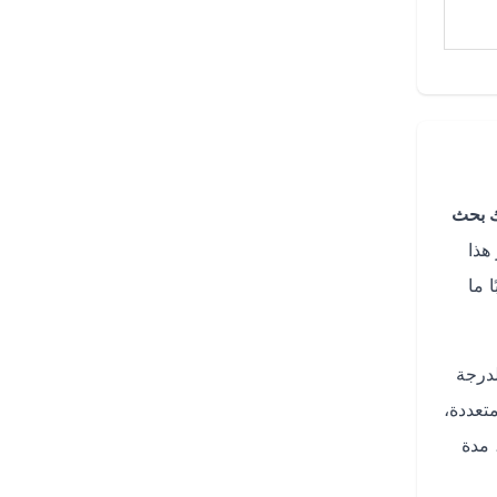
 بحث
هذا
 ما
لدرجة
تعددة،
 مدة