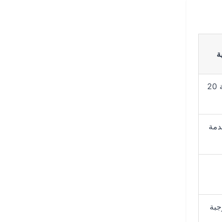
ة
وجبة خفيفة + أمتعة 20
 خدمة
 وجبة