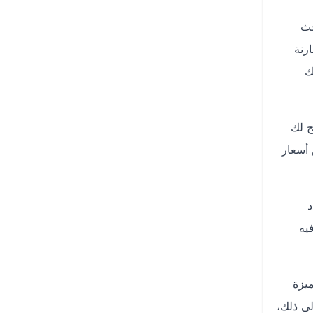
حث
رنة
ك
ح لك
 أسعار
د
يه
يزة
لى ذلك،