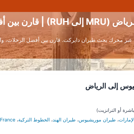
أفضل الرحلات
بر محرك بحث طيران دايركت. قارن بين أفضل الرحلات، وا
وس إلى الرياض
لإمارات
،
طيران موريشيوس
،
طيران الهند
،
الخطوط التركية
،
 France