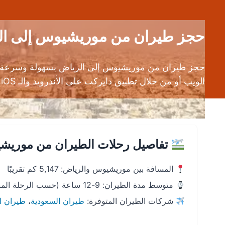
حجز طيران من موريشيوس إلى الرياض (MRU إلى RUH) | قارن بين 
حجز طيران من موريشيوس إلى الرياض بسهولة وسرعة ع
الويب أو من خلال تطبيق دايركت على الأندرويد والـ iOS.
تفاصيل رحلات الطيران من موريشي
المسافة بين موريشيوس والرياض: 5,147 كم تقريبًا
متوسط مدة الطيران: 9-12 ساعة (حسب الرحلة المباشرة أو الترانزيت)
شركات الطيران المتوفرة:
طيران السعودية
،
طيران ا