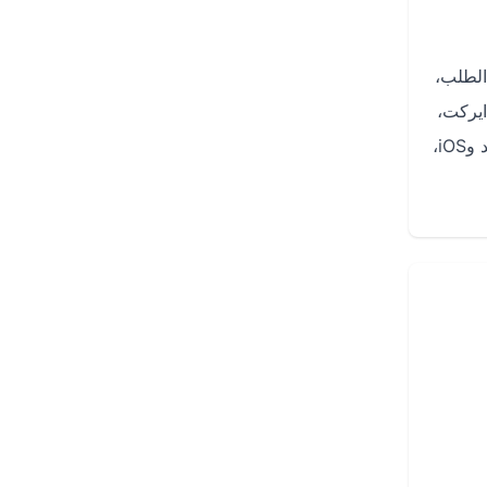
الطلب،
ايركت،
واحجز تذكرتك ذهاب وعودة بأفضل سعر ممكن، مع تجربة حجز سلسة وسريعة على الموقع أو عبر تطبيق دايركت على الأندرويد وiOS،