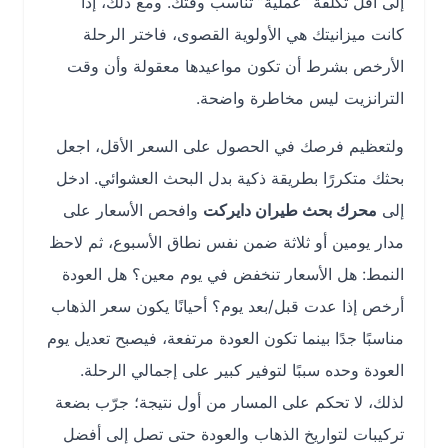
إلى أقل تكلفة “عملية” تناسب وقتك. ومع ذلك، إذا
كانت ميزانيتك هي الأولوية القصوى، فاختر الرحلة
الأرخص بشرط أن تكون مواعيدها معقولة وأن وقت
الترانزيت ليس مخاطرة واضحة.
ولتعظيم فرصك في الحصول على السعر الأقل، اجعل
بحثك متكررًا بطريقة ذكية بدل البحث العشوائي. ادخل
إلى
محرك بحث طيران دايركت
وافحص الأسعار على
مدار يومين أو ثلاثة ضمن نفس نطاق الأسبوع، ثم لاحظ
النمط: هل الأسعار تنخفض في يوم معين؟ هل العودة
أرخص إذا عدت قبل/بعد يوم؟ أحيانًا يكون سعر الذهاب
مناسبًا جدًا بينما تكون العودة مرتفعة، فيصبح تعديل يوم
العودة وحده سببًا لتوفير كبير على إجمالي الرحلة.
لذلك، لا تحكم على المسار من أول نتيجة؛ جرّب بضعة
تركيبات لتواريخ الذهاب والعودة حتى تصل إلى أفضل