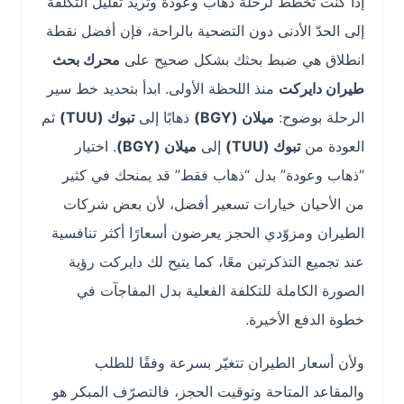
إذا كنت تخطط لرحلة ذهاب وعودة وتريد تقليل التكلفة
إلى الحدّ الأدنى دون التضحية بالراحة، فإن أفضل نقطة
انطلاق هي ضبط بحثك بشكل صحيح على
محرك بحث
طيران دايركت
منذ اللحظة الأولى. ابدأ بتحديد خط سير
الرحلة بوضوح:
ميلان (BGY)
ذهابًا إلى
تبوك (TUU)
ثم
العودة من
تبوك (TUU)
إلى
ميلان (BGY)
. اختيار
“ذهاب وعودة” بدل “ذهاب فقط” قد يمنحك في كثير
من الأحيان خيارات تسعير أفضل، لأن بعض شركات
الطيران ومزوّدي الحجز يعرضون أسعارًا أكثر تنافسية
عند تجميع التذكرتين معًا، كما يتيح لك دايركت رؤية
الصورة الكاملة للتكلفة الفعلية بدل المفاجآت في
خطوة الدفع الأخيرة.
ولأن أسعار الطيران تتغيّر بسرعة وفقًا للطلب
والمقاعد المتاحة وتوقيت الحجز، فالتصرّف المبكر هو