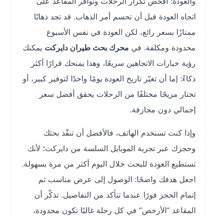
والعودة: افحص تكرار الرحلات وتوافر المقاعد على
اتجاه العودة قبل أن تحسم أمر الذهاب. قد تجد ذهابًا
ممتازًا بسعر رائع، لكن العودة في نفس الأسبوع
محدودة ومكلفة. في
محرك بحث طيران دايركت
يمكنك
رؤية خيارات الاتجاهين سريعًا، وهذا يمنحك قرارًا أكثر
ذكاءً: إما أن تغيّر تاريخ العودة يومًا واحدًا لتوفير كبير، أو
تختار مزيجًا مختلفًا من الرحلات يحقق أفضل سعر
إجمالي دون مجازفة.
وإذا كنت تستخدم الهاتف، فالأفضل أن تنفّذ بحثك
وحجزك عبر تجربة الموبايل السلسة من دايركت؛ لأنك
تستطيع العودة للبحث خلال اليوم أكثر من مرة بسهولة.
اجعل هدفك واضحًا: الوصول إلى عرض مناسب ثم
إتمام الحجز فورًا عندما تتأكد من التفاصيل. تذكّر أن
المقاعد “الأرخص” في كل رحلة غالبًا تكون محدودة،