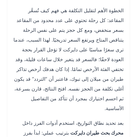
الخطوة الأهم لتقليل التكلفة هي فهم كيف تُسعَّر
المقاعد: كل رحلة تحتوي على عدد محدود من المقاعد
بسعر منخفض، ومع كل حجز يتم على نفس الرحلة
يتناقص المتاح ويرتفع السعر تدريجيًا. لهذا السبب، عندما
ترى سعرًا مناسبًا على دايركت لا تؤجل القرار بحجة
العودة لاحقًا؛ فالسعر قد يتغير خلال ساعات قليلة، وقد
تختفي الفئة الأرخص تمامًا. إذا كان هدفك أرخص تذاكر
طيران من ميلان إلى تبوك، فاعتبر أن “التردد” قد يكون
أغلى تكلفة من الحجز نفسه. افتح النتائج، قارن بسرعة،
ثم احسم اختيارك بمجرد أن تتأكد من التفاصيل
الأساسية.
بعد تحديد نطاق التواريخ، استخدم أدوات الفرز داخل
محرك بحث طيران دايركت
بترتيب عملي: ابدأ بفرز