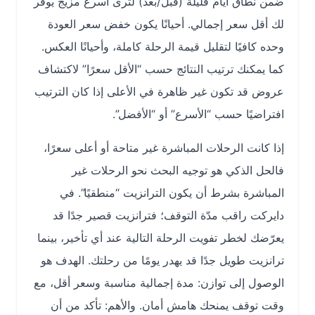
ضمن نطاق أيام قليلة (قبل/بعد) لترى أسرع مزيج يوفر
لك أقل سعر إجمالي. أحيانًا يكون خفض سعر العودة
وحده كافيًا لتقليل قيمة الرحلة كاملة، وأحيانًا العكس.
كما يمكنك ترتيب النتائج حسب “الأقل سعرًا” لاكتشاف
عروض قد تكون غير ظاهرة في الأعلى إذا كان الترتيب
افتراضيًا حسب “الأسرع” أو “الأفضل”.
إذا كانت الرحلات المباشرة غير متاحة أو أعلى سعرًا،
فالحل الذكي هو توجيه البحث نحو الرحلات غير
المباشرة بشرط أن يكون الترانزيت “منطقيًا”. في
دايركت راقب مدّة التوقف؛ فترانزيت قصير جدًا قد
يعرّضك لخطر تفويت الرحلة التالية عند أي تأخير، بينما
ترانزيت طويل جدًا قد يهدر يومًا من رحلتك. الهدف هو
الوصول إلى توازن: مدة إجمالية مناسبة وسعر أقل، مع
وقت توقف يمنحك هامش أمان. والأهم: تأكد من أن