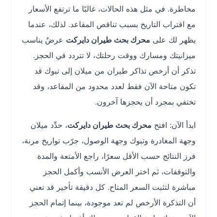
مخاطرة. في مثل هذه الحالات، غالبًا ما ترتفع الأسعار
مع اقتراب التاريخ بسبب تناقص المقاعد. لذلك، عندما
يظهر لك على
محرك بحث طيران دايركت
عرضٌ يناسب
ميزانيتك ومسارك ووقت رحلتك، لا تتردد في الحجز.
تذكر أن أرخص تذاكر طيران من ميلان إلى تبوك قد
تكون متاحة الآن فقط لعدد محدود من المقاعد، وقد
تختفي بمجرد أن يحجزها آخرون.
ابدأ الآن: افتح
محرك بحث طيران دايركت
، حدِّد ميلان
وجهة المغادرة وتبوك وجهة الوصول، جرّب تواريخ مرنة،
فرز النتائج حسب الأقل سعرًا، راجع الأمتعة والمدة
والتوقفات، ثم اختر العرض الأنسب وأكمل الحجز
مباشرة لتثبت السعر المتاح. كل دقيقة تأخير قد تعني
أن التذكرة الأرخص لم تعد موجودة، بينما إتمام الحجز