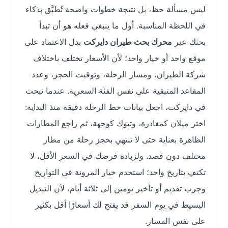
ليس مسألة حظ، بل نتيجة خطوات واضحة تُطبَّق بذكاء
في اللحظة المناسبة. أول ما ينبغي فعله هو أن تبدأ
بحثك عبر
محرك بحث طيران دايركت
بدل الاعتماد على
موقع واحد أو خيار واحد؛ لأن الأسعار تختلف باختلاف
شركة الطيران، ومسار الرحلة، وتوقيت الحجز، وعدد
المقاعد المتبقية على نفس الفئة السعرية. عندما تبحث
في دايركت، اجعل بيانات خط الرحلة دقيقة منذ البداية:
اختر ميلان كمغادرة، وتبوك كوجهة، ثم راجع المطارات
الظاهرة بعناية حتى لا تنتهي بحجز رحلة من مطار
مختلف دون قصد. ولزيادة فرصك في السعر الأقل، لا
تكتفِ بتاريخ واحد؛ استخدم خيار المرونة في التواريخ
وجرب تقديم أو تأخير يومين إلى ثلاثة أيام، لأن التبديل
البسيط في يوم السفر قد يفتح لك أسعارًا أقل بكثير
على نفس المسار.