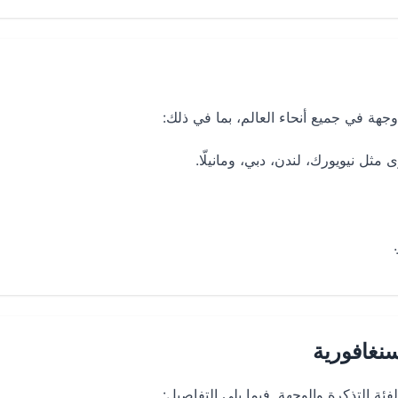
ثل نيويورك، لندن، دبي، ومانيلّا.
نغافورية
ئة التذكرة والوجهة. فيما يلي التفاصيل: