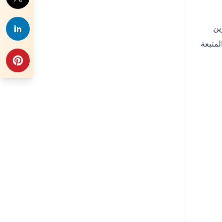
ين
متبعة