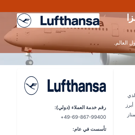
زا
 العالم.
لذي
 أبرز
رقم خدمة العملاء (دولي):
49-69-867-99400+
تأسست في عام: