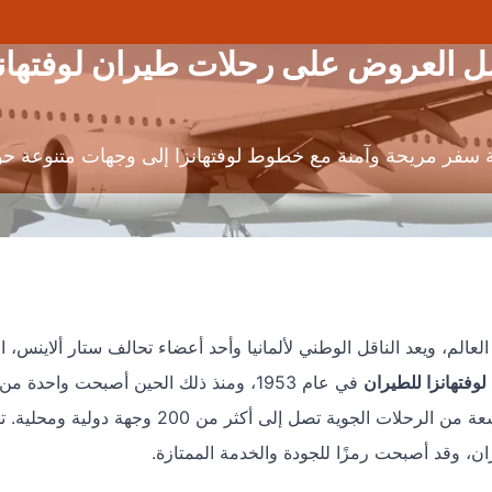
ضل العروض على رحلات طيران لوفتهان
ة سفر مريحة وآمنة مع خطوط لوفتهانزا إلى وجهات متنوعة حول
لم، ويعد الناقل الوطني لألمانيا وأحد أعضاء تحالف ستار ألاينس، ا
وفتهانزا للطيران
في عام 1953، ومنذ ذلك الحين أصبحت واحدة من
جوية تصل إلى أكثر من 200 وجهة دولية ومحلية. تمتاز
ن، وقد أصبحت رمزًا للجودة والخدمة الممتازة.