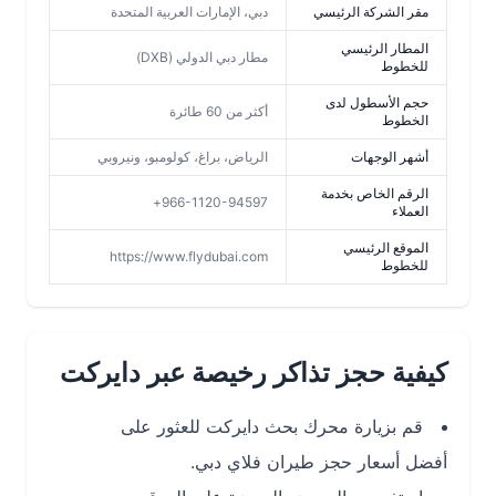
مقر الشركة الرئيسي
دبي، الإمارات العربية المتحدة
المطار الرئيسي
مطار دبي الدولي (DXB)
للخطوط
حجم الأسطول لدى
أكثر من 60 طائرة
الخطوط
أشهر الوجهات
الرياض، براغ، كولومبو، ونيروبي
الرقم الخاص بخدمة
966-1120-94597+
العملاء
الموقع الرئيسي
https://www.flydubai.com
للخطوط
كيفية حجز تذاكر رخيصة عبر دايركت
قم بزيارة محرك بحث دايركت للعثور على
أفضل أسعار حجز طيران فلاي دبي.